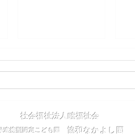
夜までわくわく保育
コド
社会福祉法人睦福祉会
協和なかよし園
幼保連携型認定こども園