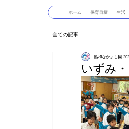
ホーム
保育目標
生活
全ての記事
協和なかよし園
20
いずみ・