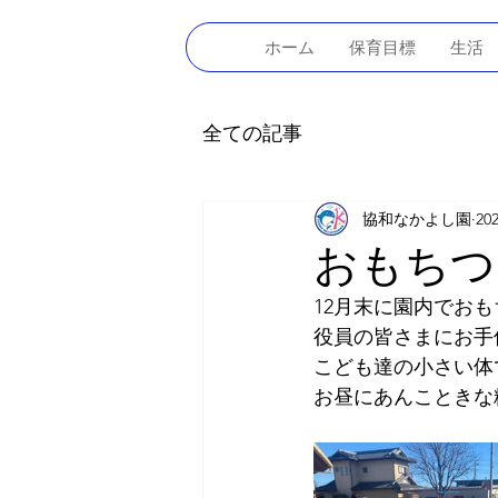
ホーム
保育目標
生活
全ての記事
協和なかよし園
20
おもちつ
12月末に園内でお
役員の皆さまにお手
こども達の小さい体
お昼にあんこときな