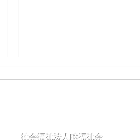
夜までわくわく保育
コド
社会福祉法人睦福祉会