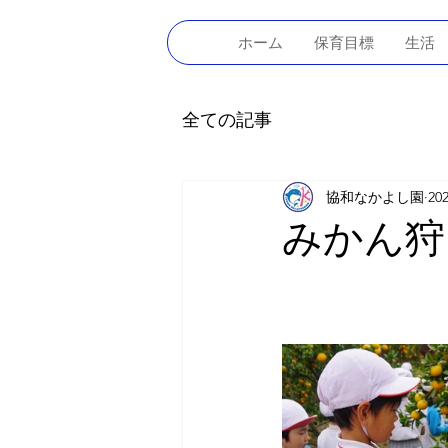
ホーム
保育目標
生活
全ての記事
協和なかよし園
20
みかん狩