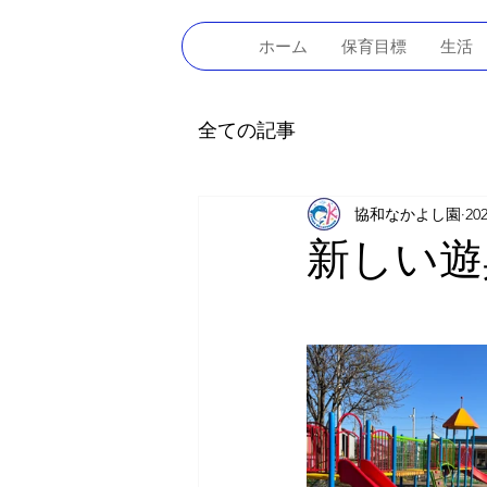
ホーム
保育目標
生活
全ての記事
協和なかよし園
20
新しい遊