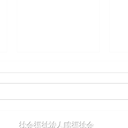
夜までわくわく保育
コド
社会福祉法人睦福祉会