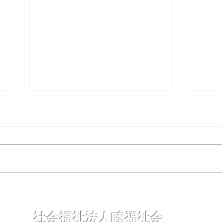
夜までわくわく保育
コド
社会福祉法人睦福祉会