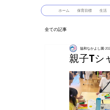
ホーム
保育目標
生活
全ての記事
協和なかよし園
20
親子Tシ